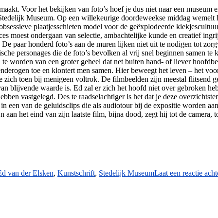
emaakt. Voor het bekijken van foto’s hoef je dus niet naar een museum 
 Stedelijk Museum. Op een willekeurige doordeweekse middag wemelt h
n obsessieve plaatjesschieten model voor de geëxplodeerde kiekjescultuu
es moest ondergaan van selectie, ambachtelijke kunde en creatief ingr
. De paar honderd foto’s aan de muren lijken niet uit te nodigen tot zorg
che personages die de foto’s bevolken al vrij snel beginnen samen te
n te worden van een groter geheel dat net buiten hand- of liever hoofdb
derogen toe en klontert men samen. Hier beweegt het leven – het voorbi
ie zich toen bij menigeen voltrok. De filmbeelden zijn meestal flitsend
van blijvende waarde is. Ed zal er zich het hoofd niet over gebroken he
bben vastgelegd. Des te raadselachtiger is het dat je deze overzichtste
 in een van de geluidsclips die als audiotour bij de expositie worden aa
aan het eind van zijn laatste film, bijna dood, zegt hij tot de camera, to
Tags
Ed van der Elsken
,
Kunstschrift
,
Stedelijk Museum
Laat een reactie acht