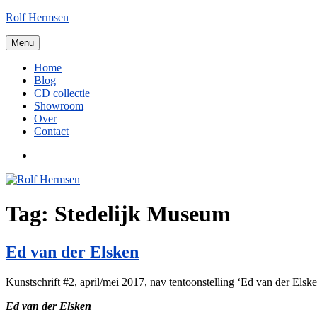
Ga
Rolf Hermsen
naar
de
Menu
inhoud
Home
Blog
CD collectie
Showroom
Over
Contact
LinkedIn
Tag:
Stedelijk Museum
Ed van der Elsken
Kunstschrift #2, april/mei 2017, nav tentoonstelling ‘Ed van der El
Ed van der Elsken