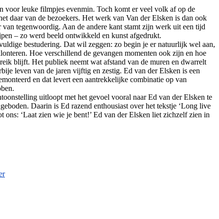
en voor leuke filmpjes evenmin. Toch komt er veel volk af op de
et daar van de bezoekers. Het werk van Van der Elsken is dan ook
r van tegenwoordig. Aan de andere kant stamt zijn werk uit een tijd
ijpen – zo werd beeld ontwikkeld en kunst afgedrukt.
vuldige bestudering. Dat wil zeggen: zo begin je er natuurlijk wel aan,
 klonteren. Hoe verschillend de gevangen momenten ook zijn en hoe
ereik blijft. Het publiek neemt wat afstand van de muren en dwarrelt
je leven van de jaren vijftig en zestig. Ed van der Elsken is een
 gemonteerd en dat levert een aantrekkelijke combinatie op van
bben.
ntoonstelling uitloopt met het gevoel vooral naar Ed van der Elsken te
ngeboden. Daarin is Ed razend enthousiast over het tekstje ‘Long live
t ons: ‘Laat zien wie je bent!’ Ed van der Elsken liet zichzelf zien in
op
Ed
er
van
der
Elsken