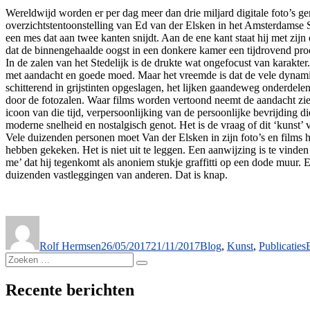
Wereldwijd worden er per dag meer dan drie miljard digitale foto’s g
overzichtstentoonstelling van Ed van der Elsken in het Amsterdamse
een mes dat aan twee kanten snijdt. Aan de ene kant staat hij met zij
dat de binnengehaalde oogst in een donkere kamer een tijdrovend proc
In de zalen van het Stedelijk is de drukte wat ongefocust van karakter
met aandacht en goede moed. Maar het vreemde is dat de vele dynamis
schitterend in grijstinten opgeslagen, het lijken gaandeweg onderdele
door de fotozalen. Waar films worden vertoond neemt de aandacht zien
icoon van die tijd, verpersoonlijking van de persoonlijke bevrijding d
moderne snelheid en nostalgisch genot. Het is de vraag of dit ‘kunst’ 
Vele duizenden personen moet Van der Elsken in zijn foto’s en films he
hebben gekeken. Het is niet uit te leggen. Een aanwijzing is te vinden
me’ dat hij tegenkomt als anoniem stukje graffitti op een dode muur. En 
duizenden vastleggingen van anderen. Dat is knap.
Auteur
Geplaatst
Categorieën
op
Rolf Hermsen
26/05/2017
21/11/2017
Blog
,
Kunst
,
Publicaties
Zoeken
Zoeken
naar:
Recente berichten