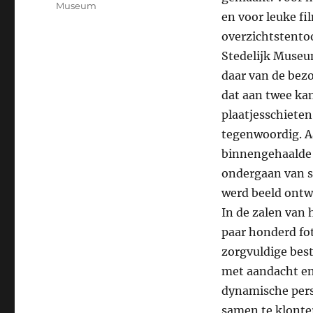
Museum
en voor leuke fi
overzichtstento
Stedelijk Museu
daar van de bez
dat aan twee kan
plaatjesschiete
tegenwoordig. Aa
binnengehaalde 
ondergaan van se
werd beeld ontw
In de zalen van 
paar honderd fot
zorgvuldige best
met aandacht en
dynamische perso
samen te klonte