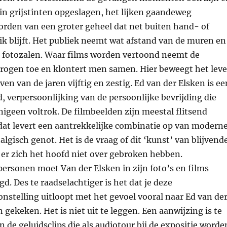
in grijstinten opgeslagen, het lijken gaandeweg
orden van een groter geheel dat net buiten hand- of
ik blijft. Het publiek neemt wat afstand van de muren en
e fotozalen. Waar films worden vertoond neemt de
rogen toe en klontert men samen. Hier beweegt het lev
ven van de jaren vijftig en zestig. Ed van der Elsken is ee
jd, verpersoonlijking van de persoonlijke bevrijding die
nigeen voltrok. De filmbeelden zijn meestal flitsend
at levert een aantrekkelijke combinatie op van modern
algisch genot. Het is de vraag of dit ‘kunst’ van blijvend
l er zich het hoofd niet over gebroken hebben.
ersonen moet Van der Elsken in zijn foto’s en films
d. Des te raadselachtiger is het dat je deze
nstelling uitloopt met het gevoel vooral naar Ed van de
 gekeken. Het is niet uit te leggen. Een aanwijzing is te
n de geluidsclips die als audiotour bij de expositie worde