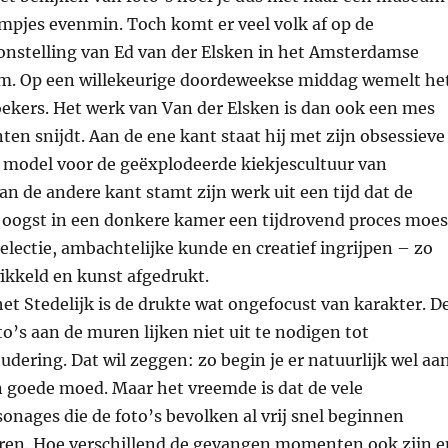
lmpjes evenmin. Toch komt er veel volk af op de
onstelling van Ed van der Elsken in het Amsterdamse
m. Op een willekeurige doordeweekse middag wemelt he
oekers. Het werk van Van der Elsken is dan ook een mes
ten snijdt. Aan de ene kant staat hij met zijn obsessieve
n model voor de geëxplodeerde kiekjescultuur van
n de andere kant stamt zijn werk uit een tijd dat de
oogst in een donkere kamer een tijdrovend proces moes
lectie, ambachtelijke kunde en creatief ingrijpen – zo
ikkeld en kunst afgedrukt.
het Stedelijk is de drukte wat ongefocust van karakter. D
o’s aan de muren lijken niet uit te nodigen tot
udering. Dat wil zeggen: zo begin je er natuurlijk wel aa
 goede moed. Maar het vreemde is dat de vele
nages die de foto’s bevolken al vrij snel beginnen
ren. Hoe verschillend de gevangen momenten ook zijn e