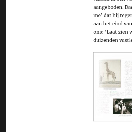
aangeboden. Daar
me’ dat hij tege
aan het eind van 
ons: ‘Laat zien w
duizenden vastl