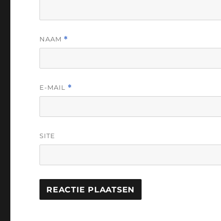
NAAM
*
E-MAIL
*
SITE