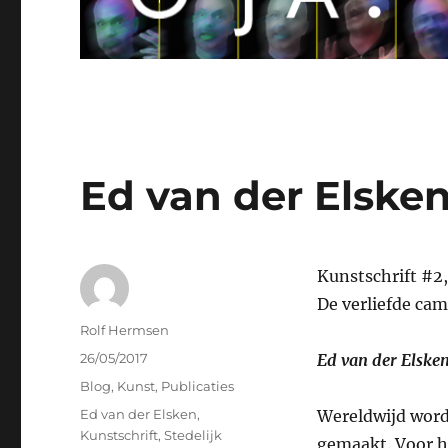
Ed van der Elske
Kunstschrift #2,
De verliefde ca
Auteur
Rolf Hermsen
Geplaatst
26/05/2017
Ed van der Elske
op
Categorieën
Blog
,
Kunst
,
Publicaties
Tags
Ed van der Elsken
,
Wereldwijd worde
Kunstschrift
,
Stedelijk
gemaakt. Voor h