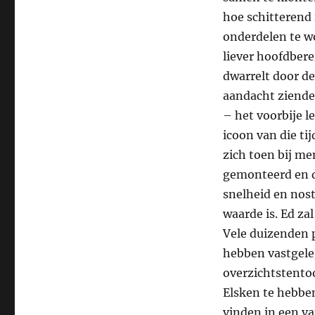
hoe schitterend 
onderdelen te w
liever hoofdbere
dwarrelt door d
aandacht ziende
– het voorbije le
icoon van die ti
zich toen bij me
gemonteerd en d
snelheid en nost
waarde is. Ed za
Vele duizenden p
hebben vastgeleg
overzichtstentoo
Elsken te hebben
vinden in een va