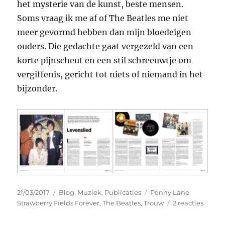
het mysterie van de kunst, beste mensen.
Soms vraag ik me af of The Beatles me niet
meer gevormd hebben dan mijn bloedeigen
ouders. Die gedachte gaat vergezeld van een
korte pijnscheut en een stil schreeuwtje om
vergiffenis, gericht tot niets of niemand in het
bijzonder.
Geplaatst
Categorieën
Tags
21/03/2017
Blog
,
Muziek
,
Publicaties
Penny Lane
,
op
op
Strawberry Fields Forever
,
The Beatles
,
Trouw
2 reacties
Levens