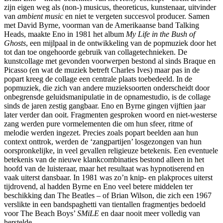
zijn eigen weg als (non-) musicus, theoreticus, kunstenaar, uitvinder
van
ambient music
en niet te vergeten succesvol producer. Samen
met David Byrne, voorman van de Amerikaanse band Talking
Heads, maakte Eno in 1981 het album
My Life in the Bush of
Ghosts
, een mijlpaal in de ontwikkeling van de popmuziek door het
tot dan toe ongehoorde gebruik van collagetechnieken. De
kunstcollage met gevonden voorwerpen bestond al sinds Braque en
Picasso (en wat de muziek betreft Charles Ives) maar pas in de
popart kreeg de collage een centrale plaats toebedeeld. In de
popmuziek, die zich van andere muzieksoorten onderscheidt door
onbegrensde geluidsmanipulatie in de opnamestudio, is de collage
sinds de jaren zestig gangbaar. Eno en Byrne gingen vijftien jaar
later verder dan ooit. Fragmenten gesproken woord en niet-westerse
zang werden pure vormelementen die om hun sfeer, ritme of
melodie werden ingezet. Precies zoals popart beelden aan hun
context onttrok, werden de ‘zangpartijen’ losgezongen van hun
oorspronkelijke, in veel gevallen religieuze betekenis. Een eventuele
betekenis van de nieuwe klankcombinaties bestond alleen in het
hoofd van de luisteraar, maar het resultaat was hypnotiserend en
vaak uiterst dansbaar. In 1981 was zo’n knip- en plakproces uiterst
tijdrovend, al hadden Byrne en Eno veel betere middelen ter
beschikking dan The Beatles – of Brian Wilson, die zich een 1967
verslikte in een bandspaghetti van tientallen fragmentjes bedoeld
voor The Beach Boys’
SMiLE
en daar nooit meer volledig van
herstelde.