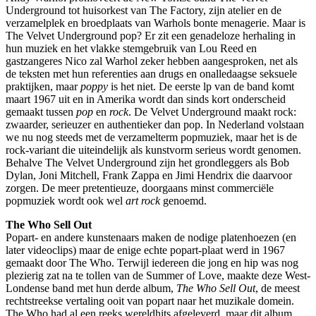
Underground tot huisorkest van The Factory, zijn atelier en de
verzamelplek en broedplaats van Warhols bonte menagerie. Maar is
The Velvet Underground pop? Er zit een genadeloze herhaling in
hun muziek en het vlakke stemgebruik van Lou Reed en
gastzangeres Nico zal Warhol zeker hebben aangesproken, net als
de teksten met hun referenties aan drugs en onalledaagse seksuele
praktijken, maar
poppy
is het niet. De eerste lp van de band komt
maart 1967 uit en in Amerika wordt dan sinds kort onderscheid
gemaakt tussen
pop
en
rock
. De Velvet Underground maakt rock:
zwaarder, serieuzer en authentieker dan pop. In Nederland volstaan
we nu nog steeds met de verzamelterm popmuziek, maar het is de
rock-variant die uiteindelijk als kunstvorm serieus wordt genomen.
Behalve The Velvet Underground zijn het grondleggers als Bob
Dylan, Joni Mitchell, Frank Zappa en Jimi Hendrix die daarvoor
zorgen. De meer pretentieuze, doorgaans minst commerciële
popmuziek wordt ook wel
art rock
genoemd.
The Who Sell Out
Popart- en andere kunstenaars maken de nodige platenhoezen (en
later videoclips) maar de enige echte popart-plaat werd in 1967
gemaakt door The Who. Terwijl iedereen die jong en hip was nog
plezierig zat na te tollen van de Summer of Love, maakte deze West-
Londense band met hun derde album,
The Who Sell Out
, de meest
rechtstreekse vertaling ooit van popart naar het muzikale domein.
The Who had al een reeks wereldhits afgeleverd, maar dit album