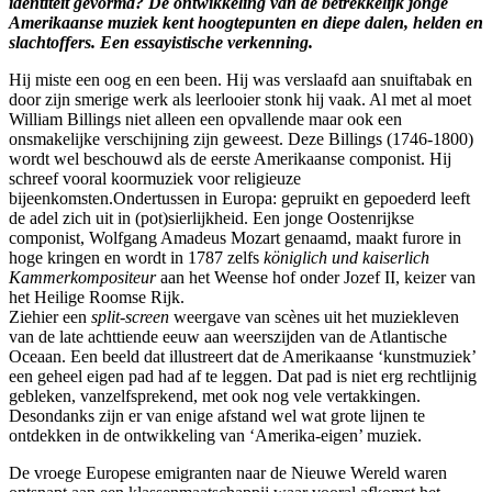
identiteit gevormd? De ontwikkeling van de betrekkelijk jonge
Amerikaanse muziek kent hoogtepunten en diepe dalen, helden en
slachtoffers. Een essayistische verkenning.
Hij miste een oog en een been. Hij was verslaafd aan snuiftabak en
door zijn smerige werk als leerlooier stonk hij vaak. Al met al moet
William Billings niet alleen een opvallende maar ook een
onsmakelijke verschijning zijn geweest. Deze Billings (1746-1800)
wordt wel beschouwd als de eerste Amerikaanse componist. Hij
schreef vooral koormuziek voor religieuze
bijeenkomsten.Ondertussen in Europa: gepruikt en gepoederd leeft
de adel zich uit in (pot)sierlijkheid. Een jonge Oostenrijkse
componist, Wolfgang Amadeus Mozart genaamd, maakt furore in
hoge kringen en wordt in 1787 zelfs
königlich und kaiserlich
Kammerkompositeur
aan het Weense hof onder Jozef II, keizer van
het Heilige Roomse Rijk.
Ziehier een
split-screen
weergave van scènes uit het muziekleven
van de late achttiende eeuw aan weerszijden van de Atlantische
Oceaan. Een beeld dat illustreert dat de Amerikaanse ‘kunstmuziek’
een geheel eigen pad had af te leggen. Dat pad is niet erg rechtlijnig
gebleken, vanzelfsprekend, met ook nog vele vertakkingen.
Desondanks zijn er van enige afstand wel wat grote lijnen te
ontdekken in de ontwikkeling van ‘Amerika-eigen’ muziek.
De vroege Europese emigranten naar de Nieuwe Wereld waren