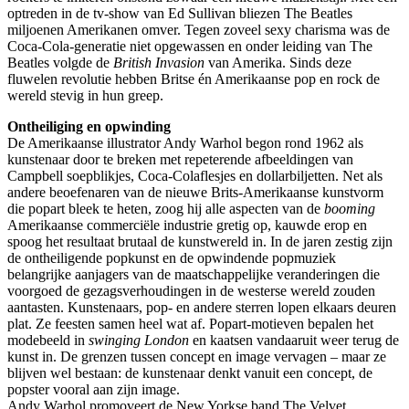
optreden in de tv-show van Ed Sullivan bliezen The Beatles
miljoenen Amerikanen omver. Tegen zoveel sexy charisma was de
Coca-Cola-generatie niet opgewassen en onder leiding van The
Beatles volgde de
British Invasion
van Amerika. Sinds deze
fluwelen revolutie hebben Britse én Amerikaanse pop en rock de
wereld stevig in hun greep.
Ontheiliging en opwinding
De Amerikaanse illustrator Andy Warhol begon rond 1962 als
kunstenaar door te breken met repeterende afbeeldingen van
Campbell soepblikjes, Coca-Colaflesjes en dollarbiljetten. Net als
andere beoefenaren van de nieuwe Brits-Amerikaanse kunstvorm
die popart bleek te heten, zoog hij alle aspecten van de
booming
Amerikaanse commerciële industrie gretig op, kauwde erop en
spoog het resultaat brutaal de kunstwereld in. In de jaren zestig zijn
de ontheiligende popkunst en de opwindende popmuziek
belangrijke aanjagers van de maatschappelijke veranderingen die
voorgoed de gezagsverhoudingen in de westerse wereld zouden
aantasten. Kunstenaars, pop- en andere sterren lopen elkaars deuren
plat. Ze feesten samen heel wat af. Popart-motieven bepalen het
modebeeld in
swinging London
en kaatsen vandaaruit weer terug de
kunst in. De grenzen tussen concept en image vervagen – maar ze
blijven wel bestaan: de kunstenaar denkt vanuit een concept, de
popster vooral aan zijn image.
Andy Warhol promoveert de New Yorkse band The Velvet