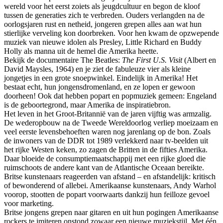
wereld voor het eerst zoiets als jeugdcultuur en begon de kloof
tussen de generaties zich te verbreden. Ouders verlangden na de
oorlogsjaren rust en netheid, jongeren grepen alles aan wat hun
stierlijke verveling kon doorbreken. Voor hen kwam de opzwepende
muziek van nieuwe idolen als Presley, Little Richard en Buddy
Holly als manna uit de hemel die Amerika heette.
Bekijk de documentaire The Beatles:
The First U.S. Visit
(Albert en
David Maysles, 1964) en je ziet de fabuleuze vier als kleine
jongetjes in een grote snoepwinkel. Eindelijk in Amerika! Het
bestaat echt, hun jongensdromenland, en ze lopen er gewoon
doorheen! Ook dat hebben popart en popmuziek gemeen: Engeland
is de geboortegrond, maar Amerika de inspiratiebron.
Het leven in het Groot-Britannië van de jaren vijftig was armzalig.
De wederopbouw na de Tweede Wereldoorlog verliep moeizaam en
veel eerste levensbehoeften waren nog jarenlang op de bon. Zoals
de inwoners van de DDR tot 1989 verlekkerd naar tv-beelden uit
het rijke Westen keken, zo zagen de Britten in de fifties Amerika.
Daar bloeide de consumptiemaatschappij met een rijke gloed die
ruimschoots de andere kant van de Atlantische Oceaan bereikte.
Britse kunstenaars reageerden van afstand – en afstandelijk: kritisch
of bewonderend of allebei. Amerikaanse kunstenaars, Andy Warhol
voorop, stootten de popart voorwaarts dankzij hun feilloze gevoel
voor marketing.
Britse jongens grepen naar gitaren en uit hun pogingen Amerikaanse
rockers te imiteren onstond zowaar een nieuwe muziekstijl. Met één