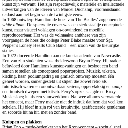
kunst zijn verwant. Het zijn respectievelijk materiële en intellectuele
uitwerkingen van de ideeën van Marcel Duchamp, vooraanstaand
dadaïst aan het begin van de twintigste eeuw.
In 1968 ontwierp Hamilton de hoes van The Beatles’ zogenoemde
white album
. De spierwitte cover was een sterk staaltje conceptuele
kunst, maar visueel volslagen on-opwindend en moeilijk
reproduceerbaar. Het was de volmaakte antithese van zijn
voorganger, de hoes die collega Peter Blake maakte voor Sgt.
Pepper’s Lonely Hearts Club Band – een icoon van de kleurrijke
sixties.
In 1972 doceerde Hamilton aan de kunstacademie van Newcastle.
Een van zijn studenten was arbeiderszoon Bryan Ferry. Hij raakte
beïnvloed door Hamiltons kunstopvattingen en besloot een band
samen te stellen als conceptueel popartproject. Muziek, teksten,
kleding, haar, podiumgedrag en grafisch ontwerp moesten één
geheel worden, samengesteld uit stijlen die zowel retro als
futuristisch waren en onontwarbaar serieus, oppervlakkig en
camp
–
een ironisch dwepen met kitsch. Ferry’s opzet slaagde en Roxy
Music sloeg in als een vuurwerkbom. Na twee albums verwaterde
het concept, maar Ferry maakte niet de indruk dat hem dat veel kon
schelen. Hij bleef in zijn rol van kreukvrije, geaffecteerde gentleman
en scoorde hit na hit, met en zonder band.
Knippen en plakken
Brian Eno – mede-bedenker van het Roxy-concept – zocht al snel