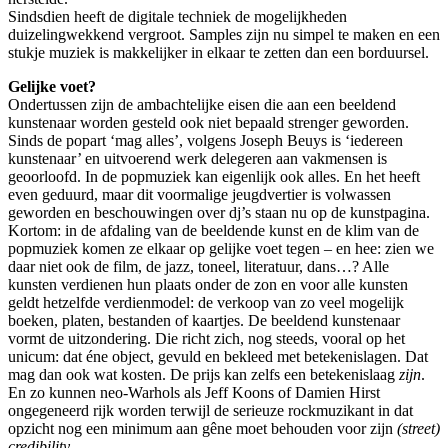
Sindsdien heeft de digitale techniek de mogelijkheden
duizelingwekkend vergroot. Samples zijn nu simpel te maken en een
stukje muziek is makkelijker in elkaar te zetten dan een borduursel.
Gelijke voet?
Ondertussen zijn de ambachtelijke eisen die aan een beeldend
kunstenaar worden gesteld ook niet bepaald strenger geworden.
Sinds de popart ‘mag alles’, volgens Joseph Beuys is ‘iedereen
kunstenaar’ en uitvoerend werk delegeren aan vakmensen is
geoorloofd. In de popmuziek kan eigenlijk ook alles. En het heeft
even geduurd, maar dit voormalige jeugdvertier is volwassen
geworden en beschouwingen over dj’s staan nu op de kunstpagina.
Kortom: in de afdaling van de beeldende kunst en de klim van de
popmuziek komen ze elkaar op gelijke voet tegen – en hee: zien we
daar niet ook de film, de jazz, toneel, literatuur, dans…? Alle
kunsten verdienen hun plaats onder de zon en voor alle kunsten
geldt hetzelfde verdienmodel: de verkoop van zo veel mogelijk
boeken, platen, bestanden of kaartjes. De beeldend kunstenaar
vormt de uitzondering. Die richt zich, nog steeds, vooral op het
unicum: dat éne object, gevuld en bekleed met betekenislagen. Dat
mag dan ook wat kosten. De prijs kan zelfs een betekenislaag
zijn
.
En zo kunnen neo-Warhols als Jeff Koons of Damien Hirst
ongegeneerd rijk worden terwijl de serieuze rockmuzikant in dat
opzicht nog een minimum aan gêne moet behouden voor zijn
(street)
credibility
.