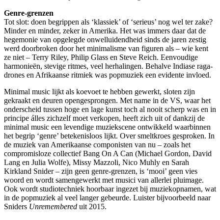
Genre-grenzen
Tot slot: doen begrippen als ‘klassiek’ of ‘serieus’ nog wel ter zake?
Minder en minder, zeker in Amerika. Het was immers daar dat de
hegemonie van opgelegde onwelluidendheid sinds de jaren zestig
werd doorbroken door het minimalisme van figuren als – wie kent
ze niet – Terry Riley, Philip Glass en Steve Reich. Eenvoudige
harmonieën, stevige ritmes, veel herhalingen. Behalve Indiase raga-
drones en Afrikaanse ritmiek was popmuziek een evidente invloed.
Minimal music lijkt als koevoet te hebben gewerkt, sloten zijn
gekraakt en deuren opengesprongen. Met name in de VS, waar het
onderscheid tussen hoge en lage kunst toch al nooit scherp was en in
principe álles zichzelf moet verkopen, heeft zich uit of dankzij de
minimal music een levendige muziekscene ontwikkeld waarbinnen
het begrip ‘genre’ betekenisloos lijkt. Over smeltkroes gesproken. In
de muziek van Amerikaanse componisten van nu – zoals het
compromisloze collectief Bang On A Can (Michael Gordon, David
Lang en Julia Wolfe), Missy Mazzoli, Nico Muhly en Sarah
Kirkland Snider – zijn geen genre-­grenzen, is ‘mooi’ geen vies
woord en wordt samengewerkt met musici van allerlei pluimage.
Ook wordt studiotechniek hoorbaar ingezet bij muziekopnamen, wat
in de popmuziek al veel langer gebeurde. Luister bijvoorbeeld naar
Sniders
Unremembered
uit 2015.