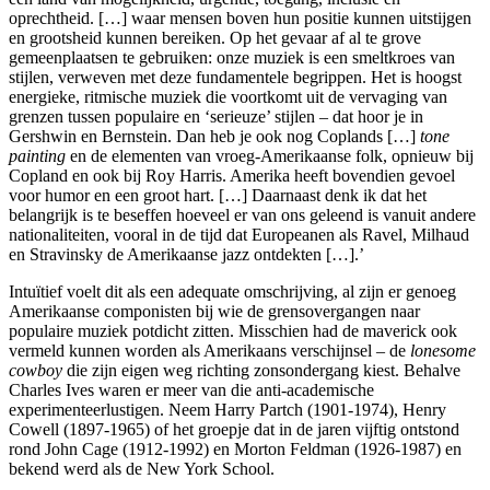
oprechtheid. […] waar mensen boven hun positie kunnen uitstijgen
en grootsheid kunnen bereiken. Op het gevaar af al te grove
gemeenplaatsen te gebruiken: onze muziek is een smeltkroes van
stijlen, verweven met deze fundamentele begrippen. Het is hoogst
energieke, ritmische muziek die voortkomt uit de vervaging van
grenzen tussen populaire en ‘serieuze’ stijlen – dat hoor je in
Gershwin en Bernstein. Dan heb je ook nog Coplands […]
tone
painting
en de elementen van vroeg-Amerikaanse folk, opnieuw bij
Copland en ook bij Roy Harris. Amerika heeft bovendien gevoel
voor humor en een groot hart. […] Daarnaast denk ik dat het
belangrijk is te beseffen hoeveel er van ons geleend is vanuit andere
nationaliteiten, vooral in de tijd dat Europeanen als Ravel, Milhaud
en Stravinsky de Amerikaanse jazz ontdekten […].’
Intuïtief voelt dit als een adequate omschrijving, al zijn er genoeg
Amerikaanse componisten bij wie de grensovergangen naar
populaire muziek potdicht zitten. Misschien had de maverick ook
vermeld kunnen worden als Amerikaans verschijnsel – de
lonesome
cowboy
die zijn eigen weg richting zonsondergang kiest. Behalve
Charles Ives waren er meer van die anti-­academische
experimenteerlustigen. Neem Harry Partch (1901-1974), Henry
Cowell (1897-1965) of het groepje dat in de jaren vijftig ontstond
rond John Cage (1912-1992) en Morton Feldman (1926-1987) en
bekend werd als de New York School.