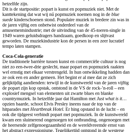
hetzelfde zijn.
Dit is de startpositie: popart is kunst en popmuziek niet. Met de
kanttekening dat wat wij nú popmuziek noemen nog in de
blue
suede
kinderschoenen stond. Populaire muziek in bredere zin was in
de jaren vijftig een onbetwist onderdeel van de
amusementsindustrie; met de uitvinding van de 45-toeren-single in
1949 waren geluidsdragers handzaam, goedkoop en slijtvast
geworden. De muziekindustrie kon de persen in een zeer lucratief
tempo laten stampen.
Coca-Cola-generatie
De traditionele barrière tussen kunst en commerciële cultuur is nog
niet zo een-twee-drie geslecht, maar popart en popmuziek raakten
wel ernstig met elkaar verstrengeld. In hun ontwikkeling hadden dan
ze ook een en ander gemeen. Het begint er al mee dat ze zich
gelijktijdig aandienden: terwijl in de kunstwereld van de jaren vijftig
de popart zijn kop opstak, ontstond in de VS de rock-’n-roll – een
explosief mengsel van elementen uit zwarte blues en blanke
countrymuziek. In hetzelfde jaar dat Hamilton met
Just what is it
…
opzien baarde, schoot Elvis Presley ineens naar de top van de
hitparades met
Heartbreak Hotel
. Er hing opstand in de lucht – en
ook die tijdgeest verbindt popart met popmuziek. In de kunstwereld
kwam een sluimerend ongenoegen tot ontbranding, ongenoegen met
de heersende zelfgenoegzaamheid en de wereldvreemde ernst van
het abstract expressionisme. Tegelijkertijd ontstond in de westerse