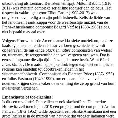
uitzondering als Leonard Bernstein ten spijt. Milton Babbitt (1916-
2011) was met zijn complexe serialisme roomser dan de paus. Het
respect in vakkringen voor Elliot Carter (1908-2012) was
omgekeerd evenredig aan zijn publieksbereik. Zelfs de liefde van
het fenomeen Frank Zappa voor de weerbarstige muziek van de
Frans-Amerikaanse componist Edgard Varèse (1883-1965) sloeg
niet bepaald massaal over.
Volgens Horowitz is de Amerikaanse klassieke muziek nu, na deze
kaalslag, alleen te redden als haar verloren geschiedenis wordt
opgegraven: de miskende
black
en
native
componisten van weleer
en, uiteraard, de weggewuifde dan wel vergeten vrouwen. Dat is
een stellingname die zijn tijd – ónze tijd – mee heeft. Want
Black
Lives Matter
. De maatschappelijke druk tegen expliciet en impliciet
racisme kan eindelijk tot doorbraken leiden in het
wittemannenbolwerk. Componisten als Florence Price (1887-1953)
en Julius Eastman (1940-1990), om er maar enkele van velen te
noemen, krijgen steeds vaker de erkenning die ze op grond van hun
kwaliteiten verdienen.
Emancipatie of toe-eigening?
Is dit een revolutie? Dan vallen er ook slachtoffers. Dat merkte
Horowitz zelf toen hij in 2019 een project rond de componist Arthur
Fallwell (1872-1952) wilde opzetten, een blanke Amerikaan met een
grote interesse in de muziek van het volk dat vroeger Indianen werd