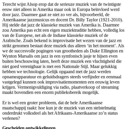
Terecht wijst Alsop erop dat de serieuze muziek van de twintigste
eeuw niet alleen in Amerika maar ook in Europa beïnvloed werd
door jazz. Daarmee gaat ze niet zo ver als, bijvoorbeeld, de
Amerikaanse jazzmusicus en docent Dr. Billy Taylor (1921-2010).
Hij stelde dat jazz de klassieke muziek van Amerika is. Daarmee
zou Amerika pas echt een eigen muziektraditie hebben, volledig los
van de Europese, net als de Indiase klassieke muziek of de
Arabische. Zoals bekend is improvisatie het wezen van de jazz en
strikt genomen bestaat deze muziek dus alleen ‘in het moment’. Als
we de succesvolle pogingen van grootheden als Duke Ellington en
Wynton Marsalis om jazz in een symfonisch jasje te hijsen even
buiten beschouwing laten, heeft deze muziek een vluchtigheid die
niet goed verenigbaar is met een Nationale Stijl. Maar gelukkig
hebben we technologie. Gelijk opgaand met de jazz werden
opnameapparatuur en geluidsdragers steeds verfijnder en eenmaal
vastgelegd kunnen ook improvisatiemomenten een eeuwig leven
krijgen. Vermenigvuldiging via radio, plaatverkoop of streaming
maakt bovendien een enorm publieksbereik mogelijk.
Er is wel een groter probleem, dat de hele Amerikaanse
maatschappij raakt: hoe kun je de muziek van een stelstel­matig
onderdrukt volksdeel als het Afrikaans-­Amerikaanse zo’n status
verlenen?
Gescheiden ontwikkelingen