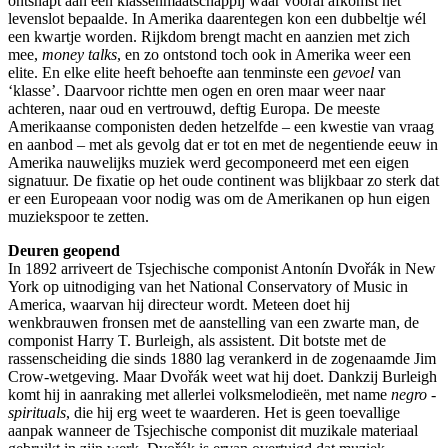
ontsnapt aan een klassenmaatschappij waar vooral afkomst het
levenslot bepaalde. In Amerika daarentegen kon een dubbeltje wél
een kwartje worden. Rijkdom brengt macht en aanzien met zich
mee,
money talks
, en zo ontstond toch ook in Amerika weer een
elite. En elke elite heeft behoefte aan tenminste een
gevoel
van
‘klasse’. Daarvoor richtte men ogen en oren maar weer naar
achteren, naar oud en vertrouwd, deftig Europa. De meeste
Amerikaanse componisten deden hetzelfde – een kwestie van vraag
en aanbod – met als gevolg dat er tot en met de negentiende eeuw in
Amerika nauwelijks muziek werd gecomponeerd met een eigen
signatuur. De fixatie op het oude continent was blijkbaar zo sterk dat
er een Europeaan voor nodig was om de Amerikanen op hun eigen
muziekspoor te zetten.
Deuren geopend
In 1892 arriveert de Tsjechische componist Antonín Dvořák in New
York op uitnodiging van het National Conservatory of Music in
America, waarvan hij directeur wordt. Meteen doet hij
wenkbrauwen fronsen met de aanstelling van een zwarte man, de
componist Harry T. Burleigh, als assistent. Dit botste met de
rassenscheiding die sinds 1880 lag verankerd in de zogenaamde Jim
Crow-wetgeving. Maar Dvořák weet wat hij doet. Dankzij Burleigh
komt hij in aanraking met allerlei volksmelodieën, met name
negro ­
spirituals
, die hij erg weet te waarderen. Het is geen toevallige
aanpak wanneer de Tsjechische componist dit muzikale materiaal