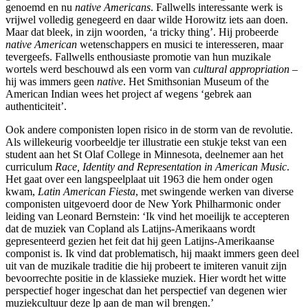
genoemd en nu
native Americans
. Fallwells interessante werk is
vrijwel volledig genegeerd en daar wilde Horowitz iets aan doen.
Maar dat bleek, in zijn woorden, ‘a tricky thing’. Hij probeerde
native American
wetenschappers en musici te interesseren, maar
tevergeefs. Fallwells enthousiaste promotie van hun muzikale
wortels werd beschouwd als een vorm van
cultural appropriation
–
hij was immers geen
native
. Het Smithsonian Museum of the
American Indian wees het project af wegens ‘gebrek aan
authenticiteit’.
Ook andere componisten lopen risico in de storm van de revolutie.
Als willekeurig voorbeeldje ter illustratie een stukje tekst van een
student aan het St Olaf College in Minnesota, deelnemer aan het
curriculum
Race, Identity and Representation in American Music
.
Het gaat over een langspeelplaat uit 1963 die hem onder ogen
kwam,
Latin American Fiesta
, met swingende werken van diverse
componisten uitgevoerd door de New York Philharmonic onder
leiding van Leonard Bernstein: ‘Ik vind het moeilijk te accepteren
dat de muziek van Copland als Latijns-Amerikaans wordt
gepresenteerd gezien het feit dat hij geen Latijns-Amerikaanse
componist is. Ik vind dat problematisch, hij maakt immers geen deel
uit van de muzikale traditie die hij probeert te imiteren vanuit zijn
bevoorrechte positie in de klassieke muziek. Hier wordt het witte
perspectief hoger ingeschat dan het perspectief van degenen wier
muziekcultuur deze lp aan de man wil brengen.’