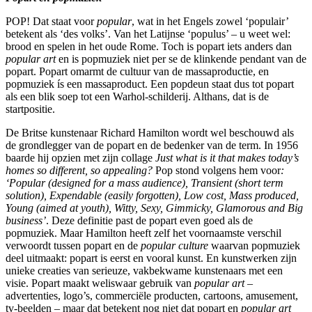
POP! Dat staat voor
popular
, wat in het Engels zowel ‘populair’
betekent als ‘des volks’. Van het Latijnse ‘populus’ – u weet wel:
brood en spelen in het oude Rome. Toch is popart iets anders dan
popular art
en is popmuziek niet per se de klinkende pendant van de
popart. Popart omarmt de cultuur van de massaproductie, en
popmuziek ís een massaproduct. Een popdeun staat dus tot popart
als een blik soep tot een Warhol-schilderij. Althans, dat is de
startpositie.
De Britse kunstenaar Richard Hamilton wordt wel beschouwd als
de grondlegger van de popart en de bedenker van de term. In 1956
baarde hij opzien met zijn collage
Just what is it that makes today’s
homes so different, so appealing?
Pop stond volgens hem voor
:
‘Popular (designed for a mass audience), Transient (short term
solution), Expendable (easily forgotten), Low cost, Mass produced,
Young (aimed at youth), Witty, Sexy, Gimmicky, Glamorous and Big
business’
. Deze definitie past de popart even goed als de
popmuziek. Maar Hamilton heeft zelf het voornaamste verschil
verwoordt tussen popart en de
popular culture
waarvan popmuziek
deel uitmaakt: popart is eerst en vooral kunst. En kunstwerken zijn
unieke creaties van serieuze, vakbekwame kunstenaars met een
visie. Popart maakt weliswaar gebruik van
popular art
–
advertenties, logo’s, commerciële producten, cartoons, amusement,
tv-beelden – maar dat betekent nog niet dat popart en
popular art