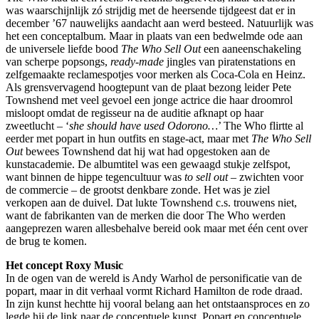
was waarschijnlijk zó strijdig met de heersende tijdgeest dat er in
december ’67 nauwelijks aandacht aan werd besteed. Natuurlijk was
het een conceptalbum. Maar in plaats van een bedwelmde ode aan
de universele liefde bood
The Who Sell Out
een aaneenschakeling
van scherpe popsongs,
ready-made
jingles van piratenstations en
zelfgemaakte reclamespotjes voor merken als Coca-Cola en Heinz.
Als grensvervagend hoogtepunt van de plaat bezong leider Pete
Townshend met veel gevoel een jonge actrice die haar droomrol
misloopt omdat de regisseur na de auditie afknapt op haar
zweetlucht – ‘
she should have used Odorono…
’ The Who flirtte al
eerder met popart in hun outfits en stage-act, maar met
The Who Sell
Out
bewees Townshend dat hij wat had opgestoken aan de
kunstacademie. De albumtitel was een gewaagd stukje zelfspot,
want binnen de hippe tegencultuur was
to sell out
– zwichten voor
de commercie – de grootst denkbare zonde. Het was je ziel
verkopen aan de duivel. Dat lukte Townshend c.s. trouwens niet,
want de fabrikanten van de merken die door The Who werden
aangeprezen waren allesbehalve bereid ook maar met één cent over
de brug te komen.
Het concept Roxy Music
In de ogen van de wereld is Andy Warhol de personificatie van de
popart, maar in dit verhaal vormt Richard Hamilton de rode draad.
In zijn kunst hechtte hij vooral belang aan het ontstaansproces en zo
legde hij de link naar de conceptuele kunst. Popart en conceptuele