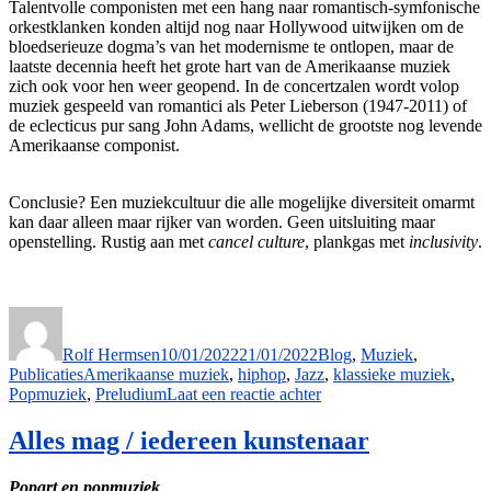
Talentvolle componisten met een hang naar romantisch-symfonische
orkestklanken konden altijd nog naar Hollywood uitwijken om de
bloedserieuze dogma’s van het modernisme te ontlopen, maar de
laatste decennia heeft het grote hart van de Amerikaanse muziek
zich ook voor hen weer geopend. In de concertzalen wordt volop
muziek gespeeld van romantici als Peter Lieberson (1947-2011) of
de eclecticus pur sang John Adams, wellicht de grootste nog levende
Amerikaanse componist.
Conclusie? Een muziekcultuur die alle mogelijke diversiteit omarmt
kan daar alleen maar rijker van worden. Geen uitsluiting maar
openstelling. Rustig aan met
cancel culture
, plankgas met ­
inclusivity
.
Auteur
Geplaatst
Categorieën
op
Rolf Hermsen
10/01/2022
21/01/2022
Blog
,
Muziek
,
Tags
Publicaties
Amerikaanse muziek
,
hiphop
,
Jazz
,
klassieke muziek
,
op
Popmuziek
,
Preludium
Laat een reactie achter
Made
in
Alles mag / iedereen kunstenaar
America
Popart en popmuziek