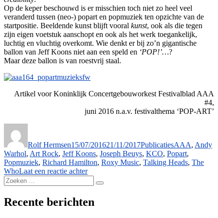
Op de keper beschouwd is er misschien toch niet zo heel veel
veranderd tussen (neo-) popart en popmuziek ten opzichte van de
startpositie. Beeldende kunst blijft vooral
kunst
, ook als die tegen
zijn eigen voetstuk aanschopt en ook als het werk toegankelijk,
luchtig en vluchtig overkomt. Wie denkt er bij zo’n gigantische
ballon van Jeff Koons niet aan een speld en
‘POP!’…
?
Maar deze ballon is van roestvrij staal.
Artikel voor Koninklijk Concertgebouworkest Festivalblad AAA
#4,
juni 2016 n.a.v. festivalthema ‘POP-ART’
Auteur
Geplaatst
Categorieën
Tags
op
Rolf Hermsen
15/07/2016
21/11/2017
Publicaties
AAA
,
Andy
Warhol
,
Art Rock
,
Jeff Koons
,
Joseph Beuys
,
KCO
,
Popart
,
Popmuziek
,
Richard Hamilton
,
Roxy Music
,
Talking Heads
,
The
op
Who
Laat een reactie achter
Zoeken
Alles
Zoeken
naar:
mag
/
Recente berichten
iedereen
kunstenaar