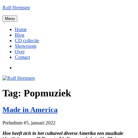
Ga
Rolf Hermsen
naar
de
Menu
inhoud
Home
Blog
CD collectie
Showroom
Over
Contact
LinkedIn
Tag:
Popmuziek
Made in America
Preludium #5, januari 2022
Hoe heeft zich in het cultureel diverse Amerika een muzikale