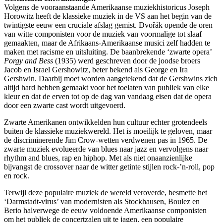
Volgens de vooraanstaande Amerikaanse muziekhistoricus Joseph
Horowitz heeft de klassieke muziek in de VS aan het begin van de
twintigste eeuw een cruciale afslag gemist. Dvořák opende de oren
van witte componisten voor de muziek van voormalige tot slaaf
gemaakten, maar de Afrikaans-Amerikaanse musici zelf hadden te
maken met racisme en uitsluiting. De baanbrekende ‘zwarte opera’
Porgy and Bess
(1935) werd geschreven door de joodse broers
Jacob en Israel Gershowitz, beter bekend als George en Ira
Gershwin. Daarbij moet worden aangetekend dat de Gershwins zich
altijd hard hebben gemaakt voor het toelaten van publiek van elke
kleur en dat de erven tot op de dag van vandaag eisen dat de opera
door een zwarte cast wordt uitgevoerd.
Zwarte Amerikanen ontwikkelden hun cultuur echter grotendeels
buiten de klassieke muziekwereld. Het is moeilijk te geloven, maar
de discriminerende Jim Crow-wetten verdwenen pas in 1965. De
zwarte muziek evolueerde van blues naar jazz en vervolgens naar
rhythm and blues, rap en hiphop. Met als niet onaanzienlijke
bijvangst de crossover naar de witter getinte stijlen rock-’n-roll, pop
en rock.
Terwijl deze populaire muziek de wereld veroverde, besmette het
‘Darmstadt-virus’ van modernisten als Stockhausen, Boulez en
Berio halverwege de eeuw voldoende Amerikaanse componisten
om het publiek de concertzalen uit te jagen, een populaire