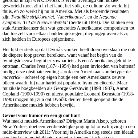
gebruikt in zijn werk. Dvořák is ervan overtuigd dat muziek
geworteld moet zijn in het land, het volk, de cultuur. Zo werkt hij
thuis, en zo werkt hij nu in Amerika. Met als beroemde resultaten
zijn
Twaalfde strijkkwartet
,
‘Amerikaanse’
, en de
Negende
symfonie
,
‘Uit de Nieuwe Wereld’
(beide uit 1893). Die klinken een
stuk Amerikaanser dan wat generaties Amerikaanse componisten tot
dan toe zelf voor elkaar hadden gekregen, diep ingegraven als zij
zich hadden in Europees epigonisme.
Het lijkt er sterk op dat Dvořák vonken heeft doen overslaan die ook
de diepere loopgraven bereikten, want vanaf het begin van de
twintigste eeuw begint er zowaar iets als een Amerikaans geluid te
ontstaan. Charles Ives (1874-1954) had geen invloeden van buitenaf
nodig; deze obstinate eenling – ook een Amerikaans archetype: de
maverick
– schreef op eigen houtje een oer-Amerikaans oeuvre
bijeen waarin hij naar hartelust populaire hymnen citeerde. Maar
muzikale boegbeelden als George Gershwin (1898-1937), Aaron
Copland (1900-1990) en uiterst populaire Leonard Bernstein (1918-
1990) mogen blij zijn dat Dvořák deuren heeft geopend die de
Amerikaanse muziek hebben bevrijd.
Gevoel voor humor en een groot hart
Wat maakt muziek Amerikaans? Dirigent Marin Alsop, geboren
New Yorkse, doet een verdienstelijke poging tot omschrijving in een
radio-interview uit 2011:‘Voor mij is Amerika nog steeds een ideaal;
een land van mogelijkheid, urgentie, toegang, inclusie en