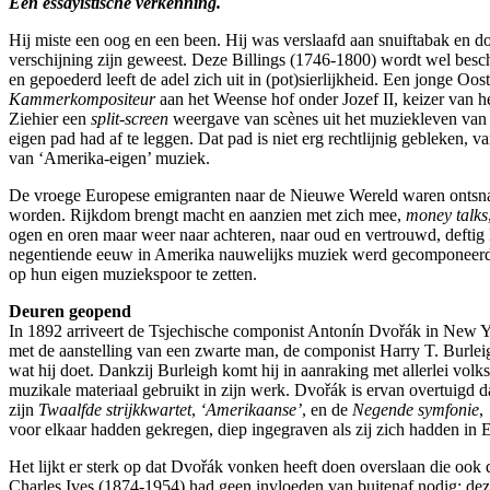
Een essayistische verkenning.
Hij miste een oog en een been. Hij was verslaafd aan snuiftabak en do
verschijning zijn geweest. Deze Billings (1746-1800) wordt wel besc
en gepoederd leeft de adel zich uit in (pot)sierlijkheid. Een jonge
Kammerkompositeur
aan het Weense hof onder Jozef II, keizer van h
Ziehier een
split-screen
weergave van scènes uit het muziekleven van d
eigen pad had af te leggen. Dat pad is niet erg rechtlijnig gebleken,
van ‘Amerika-eigen’ muziek.
De vroege Europese emigranten naar de Nieuwe Wereld waren ontsnapt
worden. Rijkdom brengt macht en aanzien met zich mee,
money talks
ogen en oren maar weer naar achteren, naar oud en vertrouwd, deftig
negentiende eeuw in Amerika nauwelijks muziek werd gecomponeerd me
op hun eigen muziekspoor te zetten.
Deuren geopend
In 1892 arriveert de Tsjechische componist Antonín Dvořák in New Y
met de aanstelling van een zwarte man, de componist Harry T. Burlei
wat hij doet. Dankzij Burleigh komt hij in aanraking met allerlei vo
muzikale materiaal gebruikt in zijn werk. Dvořák is ervan overtuigd da
zijn
Twaalfde strijkkwartet
,
‘Amerikaanse’
, en de
Negende symfonie
,
voor elkaar hadden gekregen, diep ingegraven als zij zich hadden in
Het lijkt er sterk op dat Dvořák vonken heeft doen overslaan die ook 
Charles Ives (1874-1954) had geen invloeden van buitenaf nodig; dez