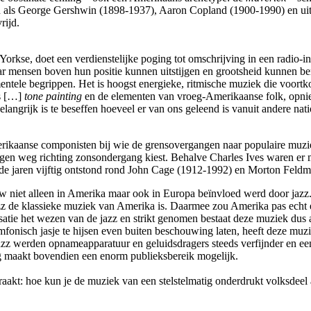
n als George Gershwin (1898-1937), Aaron Copland (1900-1990) en uite
rijd.
se, doet een verdienstelijke poging tot omschrijving in een radio-int
ar mensen boven hun positie kunnen uitstijgen en grootsheid kunnen ber
tele begrippen. Het is hoogst energieke, ritmische muziek die voortkom
ds […]
tone painting
en de elementen van vroeg-Amerikaanse folk, opnie
angrijk is te beseffen hoeveel er van ons geleend is vanuit andere nati
 Amerikaanse componisten bij wie de grensovergangen naar populaire mu
igen weg richting zonsondergang kiest. Behalve Charles Ives waren er
 de jaren vijftig ontstond rond John Cage (1912-1992) en Morton Fel
uw niet alleen in Amerika maar ook in Europa beïnvloed werd door jazz.
azz de klassieke muziek van Amerika is. Daarmee zou Amerika pas echt e
satie het wezen van de jazz en strikt genomen bestaat deze muziek dus
onisch jasje te hijsen even buiten beschouwing laten, heeft deze muzie
jazz werden opnameapparatuur en geluidsdragers steeds verfijnder en
ng maakt bovendien een enorm publieksbereik mogelijk.
aakt: hoe kun je de muziek van een stelstel­matig onderdrukt volksdeel 