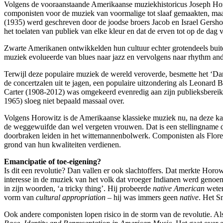
Volgens de vooraanstaande Amerikaanse muziekhistoricus Joseph Horow
componisten voor de muziek van voormalige tot slaaf gemaakten, maa
(1935) werd geschreven door de joodse broers Jacob en Israel Gersh
het toelaten van publiek van elke kleur en dat de erven tot op de dag
Zwarte Amerikanen ontwikkelden hun cultuur echter grotendeels buit
muziek evolueerde van blues naar jazz en vervolgens naar rhythm and bl
Terwijl deze populaire muziek de wereld veroverde, besmette het ‘D
de concertzalen uit te jagen, een populaire uitzondering als Leonard 
Carter (1908-2012) was omgekeerd evenredig aan zijn publieksberei
1965) sloeg niet bepaald massaal over.
Volgens Horowitz is de Amerikaanse klassieke muziek nu, na deze kaa
de weggewuifde dan wel vergeten vrouwen. Dat is een stellingname die
doorbraken leiden in het wittemannenbolwerk. Componisten als Floren
grond van hun kwaliteiten verdienen.
Emancipatie of toe-eigening?
Is dit een revolutie? Dan vallen er ook slachtoffers. Dat merkte Horo
interesse in de muziek van het volk dat vroeger Indianen werd geno
in zijn woorden, ‘a tricky thing’. Hij probeerde
native American
weten
vorm van
cultural appropriation
– hij was immers geen
native
. Het S
Ook andere componisten lopen risico in de storm van de revolutie. Als 