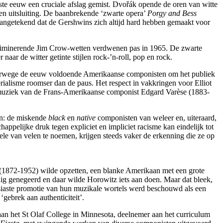
te eeuw een cruciale afslag gemist. Dvořák opende de oren van witte
n uitsluiting. De baanbrekende ‘zwarte opera’
Porgy and Bess
aangetekend dat de Gershwins zich altijd hard hebben gemaakt voor
scriminerende Jim Crow-wetten verdwenen pas in 1965. De zwarte
aar de witter getinte stijlen rock-’n-roll, pop en rock.
lverwege de eeuw voldoende Amerikaanse componisten om het publiek
erialisme roomser dan de paus. Het respect in vakkringen voor Elliot
e muziek van de Frans-Amerikaanse componist Edgard Varèse (1883-
en: de miskende
black
en
native
componisten van weleer en, uiteraard,
happelijke druk tegen expliciet en impliciet racisme kan eindelijk tot
e van velen te noemen, krijgen steeds vaker de erkenning die ze op
ll (1872-1952) wilde opzetten, een blanke Amerikaan met een grote
ledig genegeerd en daar wilde Horowitz iets aan doen. Maar dat bleek,
usiaste promotie van hun muzikale wortels werd beschouwd als een
gebrek aan authenticiteit’.
t aan het St Olaf College in Minnesota, deelnemer aan het curriculum