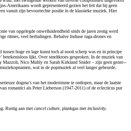
Fiesta
, met swingende werken van diverse componisten uitgevoerd
jns-Amerikaans wordt gepresenteerd gezien het feit dat hij geen
ren vanuit zijn bevoorrechte positie in de klassieke muziek. Hier
monie van opgelegde onwelluidendheid sinds de jaren zestig werd
ige ritmes, veel herhalingen. Behalve Indiase raga-drones en
tussen hoge en lage kunst toch al nooit scherp was en in principe
’ betekenisloos lijkt. Over smeltkroes gesproken. In de muziek van
 Mazzoli, Nico Muhly en Sarah Kirkland Snider – zijn geen genre-­
j muziekopnamen, wat in de popmuziek al veel langer gebeurde.
erieuze dogma’s van het modernisme te ontlopen, maar de laatste
an romantici als Peter Lieberson (1947-2011) of de eclecticus pur
ing. Rustig aan met
cancel culture
, plankgas met ­
inclusivity
.
op