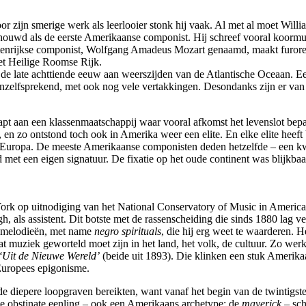
or zijn smerige werk als leerlooier stonk hij vaak. Al met al moet Will
houwd als de eerste Amerikaanse componist. Hij schreef vooral koormu
 Oostenrijkse componist, Wolfgang Amadeus Mozart genaamd, maakt furor
et Heilige Roomse Rijk.
e late achttiende eeuw aan weerszijden van de Atlantische Oceaan. Een
 vanzelfsprekend, met ook nog vele vertakkingen. Desondanks zijn er van
 aan een klassenmaatschappij waar vooral afkomst het levenslot bepa
, en zo ontstond toch ook in Amerika weer een elite. En elke elite heef
 Europa. De meeste Amerikaanse componisten deden hetzelfde – een kwe
t een eigen signatuur. De fixatie op het oude continent was blijkba
ork op uitnodiging van het National Conservatory of Music in America
gh, als assistent. Dit botste met de rassenscheiding die sinds 1880 l
lksmelodieën, met name
negro ­spirituals
, die hij erg weet te waarderen. 
t muziek geworteld moet zijn in het land, het volk, de cultuur. Zo werk
‘Uit de Nieuwe Wereld’
(beide uit 1893). Die klinken een stuk Amerika
 Europees epigonisme.
de diepere loopgraven bereikten, want vanaf het begin van de twintigste
e obstinate eenling – ook een Amerikaans archetype: de
maverick
– sch