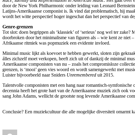
Race, Identity and Representation in American Music
. Het gaat over
door de New York Philharmonic onder leiding van Leonard Bernstein: ‘
Latijns-Amerikaanse componist is. Ik vind dat problematisch, hij maakt
wordt het witte perspectief hoger ingeschat dan het perspectief van 
Genre-grenzen
Tot slot: doen begrippen als ‘klassiek’ of ‘serieus’ nog wel ter zak
doorbroken door het minimalisme van figuren als – wie kent ze niet –
Afrikaanse ritmiek was popmuziek een evidente invloed.
Minimal music lijkt als koevoet te hebben gewerkt, sloten zijn gekra
álles zichzelf moet verkopen, heeft zich uit of dankzij de minimal m
Amerikaanse componisten van nu – zoals het compromisloze collecti
grenzen, is ‘mooi’ geen vies woord en wordt samengewerkt met musici
Luister bijvoorbeeld naar Sniders
Unremembered
uit 2015.
Talentvolle componisten met een hang naar romantisch-symfonische o
decennia heeft het grote hart van de Amerikaanse muziek zich ook vo
sang John Adams, wellicht de grootste nog levende Amerikaanse com
Conclusie? Een muziekcultuur die alle mogelijke diversiteit omarmt k
Auteur
Geplaatst
Categorieën