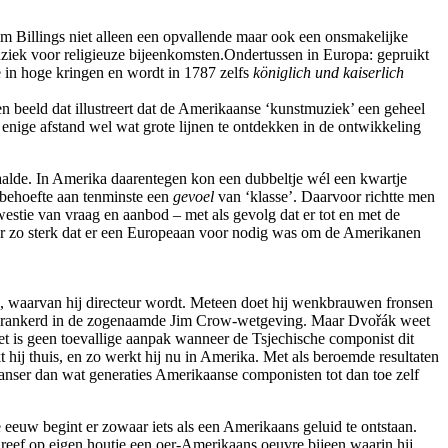
iam Billings niet alleen een opvallende maar ook een onsmakelijke
ziek voor religieuze bijeenkomsten.Ondertussen in Europa: gepruikt
e in hoge kringen en wordt in 1787 zelfs
königlich und kaiserlich
 beeld dat illustreert dat de Amerikaanse ‘kunstmuziek’ een geheel
 enige afstand wel wat grote lijnen te ontdekken in de ontwikkeling
alde. In Amerika daarentegen kon een dubbeltje wél een kwartje
t behoefte aan tenminste een
gevoel
van ‘klasse’. Daarvoor richtte men
stie van vraag en aanbod – met als gevolg dat er tot en met de
ar zo sterk dat er een Europeaan voor nodig was om de Amerikanen
, waarvan hij directeur wordt. Meteen doet hij wenkbrauwen fronsen
ag verankerd in de zogenaamde Jim Crow-wetgeving. Maar Dvořák weet
Het is geen toevallige aanpak wanneer de Tsjechische componist dit
t hij thuis, en zo werkt hij nu in Amerika. Met als beroemde resultaten
anser dan wat generaties Amerikaanse componisten tot dan toe zelf
 eeuw begint er zowaar iets als een Amerikaans geluid te ontstaan.
reef op eigen houtje een oer-Amerikaans oeuvre bijeen waarin hij