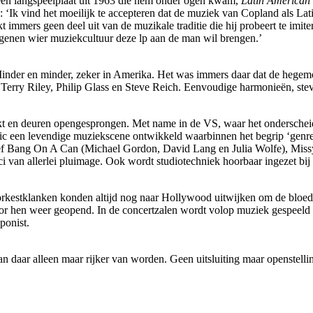
 een langspeelplaat uit 1963 die hem onder ogen kwam,
Latin American 
Ik vind het moeilijk te accepteren dat de muziek van Copland als Lati
 immers geen deel uit van de muzikale traditie die hij probeert te imite
degenen wier muziekcultuur deze lp aan de man wil brengen.’
e? Minder en minder, zeker in Amerika. Het was immers daar dat de hege
 Terry Riley, Philip Glass en Steve Reich. Eenvoudige harmonieën, stev
akt en deuren opengesprongen. Met name in de VS, waar het onderscheid 
usic een levendige muziekscene ontwikkeld waarbinnen het begrip ‘genre
ef Bang On A Can (Michael Gordon, David Lang en Julia Wolfe), Missy
 van allerlei pluimage. Ook wordt studiotechniek hoorbaar ingezet bi
rkestklanken konden altijd nog naar Hollywood uitwijken om de bloeds
or hen weer geopend. In de concertzalen wordt volop muziek gespeeld v
ponist.
an daar alleen maar rijker van worden. Geen uitsluiting maar openstell
Tags