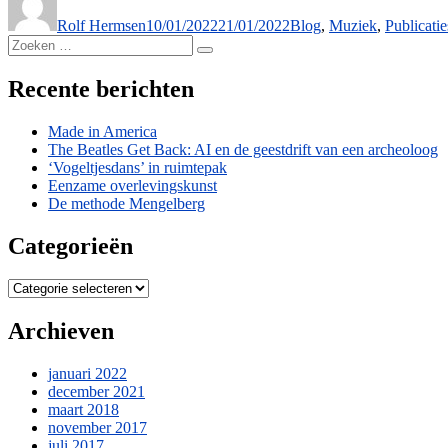
op
Rolf Hermsen
10/01/2022
21/01/2022
Blog
,
Muziek
,
Publicatie
Zoeken
Zoeken
naar:
Recente berichten
Made in America
The Beatles Get Back: AI en de geestdrift van een archeoloog
‘Vogeltjesdans’ in ruimtepak
Eenzame overlevingskunst
De methode Mengelberg
Categorieën
Categorieën
Archieven
januari 2022
december 2021
maart 2018
november 2017
juli 2017