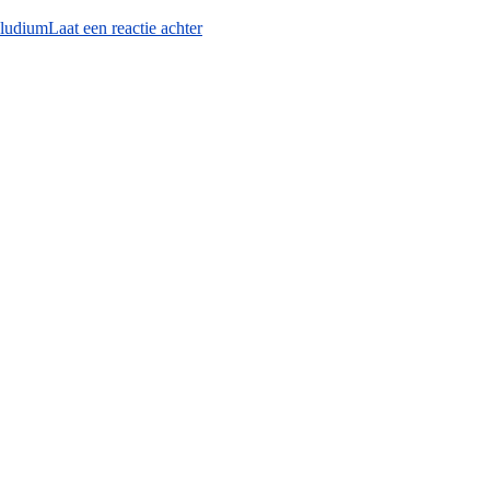
Made
eludium
Laat een reactie achter
in
America