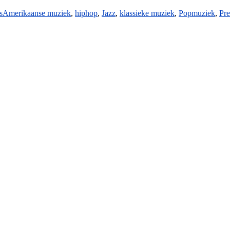
s
Amerikaanse muziek
,
hiphop
,
Jazz
,
klassieke muziek
,
Popmuziek
,
Pr