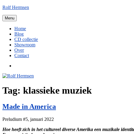
Ga
Rolf Hermsen
naar
de
Menu
inhoud
Home
Blog
CD collectie
Showroom
Over
Contact
LinkedIn
Tag:
klassieke muziek
Made in America
Preludium #5, januari 2022
Hoe heeft zich in het cultureel diverse Amerika een muzikale ident