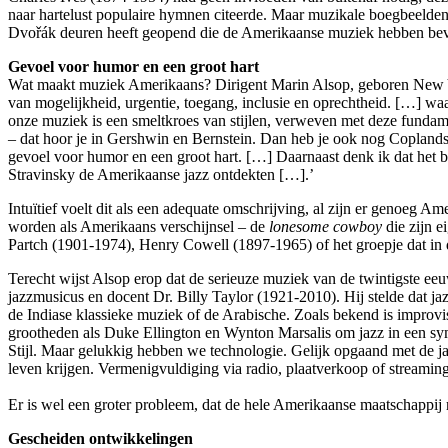
naar hartelust populaire hymnen citeerde. Maar muzikale boegbeelde
Dvořák deuren heeft geopend die de Amerikaanse muziek hebben bev
Gevoel voor humor en een groot hart
Wat maakt muziek Amerikaans? Dirigent Marin Alsop, geboren New York
van mogelijkheid, urgentie, toegang, inclusie en oprechtheid. […] wa
onze muziek is een smeltkroes van stijlen, verweven met deze fundamen
– dat hoor je in Gershwin en Bernstein. Dan heb je ook nog Coplan
gevoel voor humor en een groot hart. […] Daarnaast denk ik dat het bel
Stravinsky de Amerikaanse jazz ontdekten […].’
Intuïtief voelt dit als een adequate omschrijving, al zijn er genoeg
worden als Amerikaans verschijnsel – de
lonesome cowboy
die zijn e
Partch (1901-1974), Henry Cowell (1897-1965) of het groepje dat in
Terecht wijst Alsop erop dat de serieuze muziek van de twintigste ee
jazzmusicus en docent Dr. Billy Taylor (1921-2010). Hij stelde dat j
de Indiase klassieke muziek of de Arabische. Zoals bekend is improvi
grootheden als Duke Ellington en Wynton Marsalis om jazz in een symf
Stijl. Maar gelukkig hebben we technologie. Gelijk opgaand met de 
leven krijgen. Vermenigvuldiging via radio, plaatverkoop of streami
Er is wel een groter probleem, dat de hele Amerikaanse maatschappij r
Gescheiden ontwikkelingen