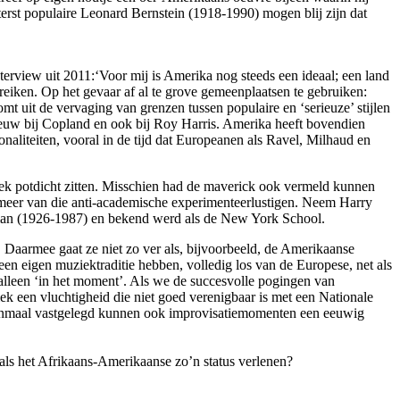
rst populaire Leonard Bernstein (1918-1990) mogen blij zijn dat
erview uit 2011:‘Voor mij is Amerika nog steeds een ideaal; een land
eiken. Op het gevaar af al te grove gemeenplaatsen te gebruiken:
t uit de vervaging van grenzen tussen populaire en ‘serieuze’ stijlen
uw bij Copland en ook bij Roy Harris. Amerika heeft bovendien
onaliteiten, vooral in de tijd dat Europeanen als Ravel, Milhaud en
ziek potdicht zitten. Misschien had de maverick ook vermeld kunnen
 meer van die anti-­academische experimenteerlustigen. Neem Harry
dman (1926-1987) en bekend werd als de New York School.
 Daarmee gaat ze niet zo ver als, bijvoorbeeld, de Amerikaanse
en eigen muziektraditie hebben, volledig los van de Europese, net als
 alleen ‘in het moment’. Als we de succesvolle pogingen van
k een vluchtigheid die niet goed verenigbaar is met een Nationale
 eenmaal vastgelegd kunnen ook improvisatiemomenten een eeuwig
als het Afrikaans-­Amerikaanse zo’n status verlenen?