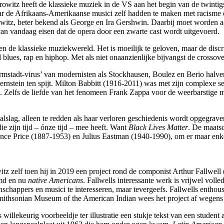
itz heeft de klassieke muziek in de VS aan het begin van de twintigs
r de Afrikaans-Amerikaanse musici zelf hadden te maken met racisme e
owitz, beter bekend als George en Ira Gershwin. Daarbij moet worden 
 van vandaag eisen dat de opera door een zwarte cast wordt uitgevoerd.
en de klassieke muziekwereld. Het is moeilijk te geloven, maar de di
ues, rap en hiphop. Met als niet onaanzienlijke bijvangst de crossover n
armstadt-virus’ van modernisten als Stockhausen, Boulez en Berio ha
Bernstein ten spijt. Milton Babbitt (1916-2011) was met zijn complexe s
k. Zelfs de liefde van het fenomeen Frank Zappa voor de weerbarstig
lslag, alleen te redden als haar verloren geschiedenis wordt opgegrav
 zijn tijd – ónze tijd – mee heeft. Want
Black Lives Matter
. De maatsc
ce Price (1887-1953) en Julius Eastman (1940-1990), om er maar enkel
witz zelf toen hij in 2019 een project rond de componist Arthur Fallwe
emd en nu
native Americans
. Fallwells interessante werk is vrijwel vol
schappers en musici te interesseren, maar tevergeefs. Fallwells entho
mithsonian Museum of the American Indian wees het project af wegens ‘
willekeurig voorbeeldje ter illustratie een stukje tekst van een studen