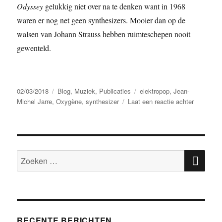
Odyssey
gelukkig niet over na te denken want in 1968
waren er nog net geen synthesizers. Mooier dan op de
walsen van Johann Strauss hebben ruimteschepen nooit
gewenteld.
Geplaatst
Categorieën
Tags
02/03/2018
Blog
,
Muziek
,
Publicaties
elektropop
,
Jean-
op
op
Michel Jarre
,
Oxygène
,
synthesizer
Laat een reactie achter
‘Vogeltje
in
ruimtepak
ZOE
Zoeken
naar:
RECENTE BERICHTEN