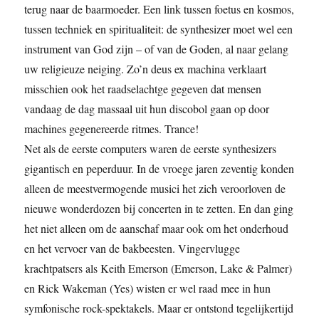
terug naar de baarmoeder. Een link tussen foetus en kosmos,
tussen techniek en spiritualiteit: de synthesizer moet wel een
instrument van God zijn – of van de Goden, al naar gelang
uw religieuze neiging. Zo’n deus ex machina verklaart
misschien ook het raadselachtge gegeven dat mensen
vandaag de dag massaal uit hun discobol gaan op door
machines gegenereerde ritmes. Trance!
Net als de eerste computers waren de eerste synthesizers
gigantisch en peperduur. In de vroege jaren zeventig konden
alleen de meestvermogende musici het zich veroorloven de
nieuwe wonderdozen bij concerten in te zetten. En dan ging
het niet alleen om de aanschaf maar ook om het onderhoud
en het vervoer van de bakbeesten. Vingervlugge
krachtpatsers als Keith Emerson (Emerson, Lake & Palmer)
en Rick Wakeman (Yes) wisten er wel raad mee in hun
symfonische rock-spektakels. Maar er ontstond tegelijkertijd