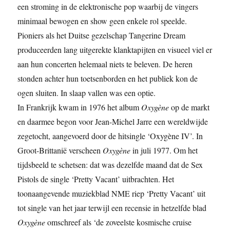
een stroming in de elektronische pop waarbij de vingers
minimaal bewogen en show geen enkele rol speelde.
Pioniers als het Duitse gezelschap Tangerine Dream
produceerden lang uitgerekte klanktapijten en visueel viel er
aan hun concerten helemaal niets te beleven. De heren
stonden achter hun toetsenborden en het publiek kon de
ogen sluiten. In slaap vallen was een optie.
In Frankrijk kwam in 1976 het album
Oxygène
op de markt
en daarmee begon voor Jean-Michel Jarre een wereldwijde
zegetocht, aangevoerd door de hitsingle ‘Oxygène IV’. In
Groot-Brittanië verscheen
Oxygène
in juli 1977. Om het
tijdsbeeld te schetsen: dat was dezelfde maand dat de Sex
Pistols de single ‘Pretty Vacant’ uitbrachten. Het
toonaangevende muziekblad NME riep ‘Pretty Vacant’ uit
tot single van het jaar terwijl een recensie in hetzelfde blad
Oxygène
omschreef als ‘de zoveelste kosmische cruise