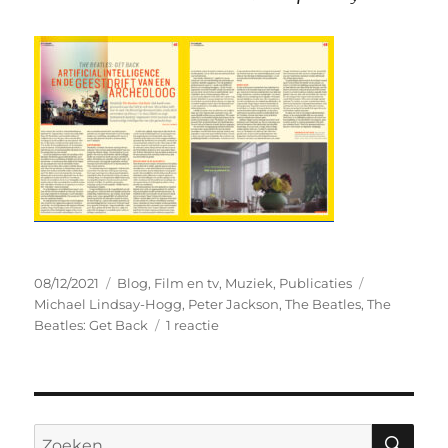
Geplaatst
Categorieën
Tags
08/12/2021
Blog
,
Film en tv
,
Muziek
,
Publicaties
op
Michael Lindsay-Hogg
,
Peter Jackson
,
The Beatles
,
The
op
Beatles: Get Back
1 reactie
The
Beatles
Get
Back:
AI
ZO
Zoeken