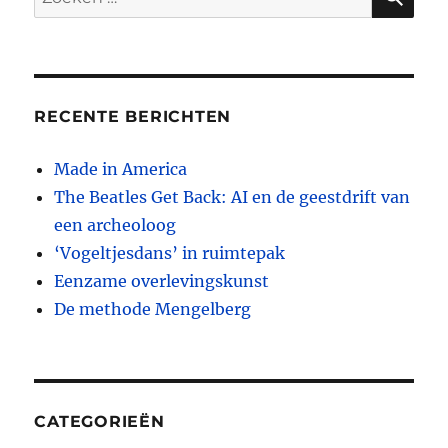
en
naar:
de
geestdrift
van
een
archeoloog
RECENTE BERICHTEN
Made in America
The Beatles Get Back: AI en de geestdrift van
een archeoloog
‘Vogeltjesdans’ in ruimtepak
Eenzame overlevingskunst
De methode Mengelberg
CATEGORIEËN