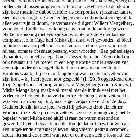
Meestal was het trouwens ondoenlijk om bij Misha Mengelberg een
onderscheid tussen grap en ernst te maken. Het is verleidelijk om
zijn hele muzikale dubbelcarrière als componist en jazzmuzikant te
zien als één langdurig afzetten tegen ernst en bombast en eigenlijk
alles waar zijn oudoom, de vermaarde dirigent Willem Mengelberg,
voor stond. En die was ook nog eens ‘fout in de oorlog’ geweest.
Na kennismaking met een aartsontwrichter als de Amerikaanse
componist John Cage had Misha zijn draai wel gevonden, al bleef
hij immer onvoorspelbaar – soms verrassend met jazz van hoog
niveau, soms te obstinaat pesterig voor woorden. ‘Een geheel eigen
dynamiek,’ schreef collega Guus Janssen hem toe. ‘Een solo kon
ook bestaan uit het roeren in een kopje koffie of het afsteken van
een rotje onder de vleugel. Ik herinner me een concert in het
Bimhuis waarbij hij een uur lang bezig was met het instellen van
zijn kruk – hij heeft geen noot gespeeld.’ (In 2015 opgetekend door
Joep Stapel voor het programma van Mengelbergs opera
Koeien
.)
Misha Mengelberg maakte al met al niet de indruk veel met het
verleden te hebben, behalve dan om zich ertegen af te zetten. Hij
was een man van zijn tijd, naar eigen zeggen levend bij de dag.
Gedurende zijn laatste jaren werd hij gekweld door alzheimer.
Wanneer die ziekte precies inzette was voor zijn omgeving niet te
bepalen want Misha deed altijd al raar, ze waren niet anders
gewend. Op een bepaalde manier kun je dat ook beschouwen als
een uitgekiende strategie: je leven lang vreemd gedrag vertonen,
zodat niemand doorheeft wanneer er echt een steekje losraakt. Zo