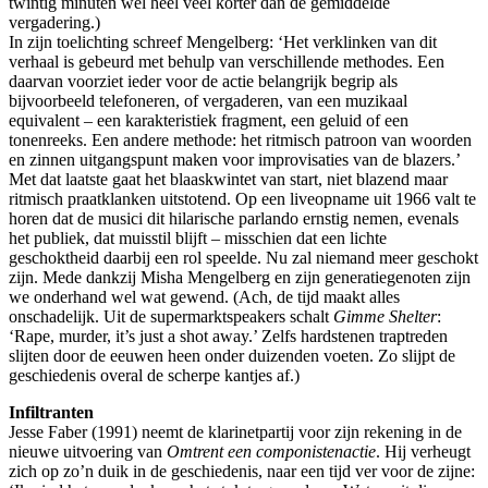
twintig minuten wel heel veel korter dan de gemiddelde
vergadering.)
In zijn toelichting schreef Mengelberg: ‘Het verklinken van dit
verhaal is gebeurd met behulp van verschillende methodes. Een
daarvan voorziet ieder voor de actie belangrijk begrip als
bijvoorbeeld telefoneren, of vergaderen, van een muzikaal
equivalent – een karakteristiek fragment, een geluid of een
tonenreeks. Een andere methode: het ritmisch patroon van woorden
en zinnen uitgangspunt maken voor improvisaties van de blazers.’
Met dat laatste gaat het blaaskwintet van start, niet blazend maar
ritmisch praatklanken uitstotend. Op een liveopname uit 1966 valt te
horen dat de musici dit hilarische parlando ernstig nemen, evenals
het publiek, dat muisstil blijft – misschien dat een lichte
geschoktheid daarbij een rol speelde. Nu zal niemand meer geschokt
zijn. Mede dankzij Misha Mengelberg en zijn generatiegenoten zijn
we onderhand wel wat gewend. (Ach, de tijd maakt alles
onschadelijk. Uit de supermarktspeakers schalt
Gimme Shelter
:
‘Rape, murder, it’s just a shot away.’ Zelfs hardstenen traptreden
slijten door de eeuwen heen onder duizenden voeten. Zo slijpt de
geschiedenis overal de scherpe kantjes af.)
Infiltranten
Jesse Faber (1991) neemt de klarinetpartij voor zijn rekening in de
nieuwe uitvoering van
Omtrent een componistenactie
. Hij verheugt
zich op zo’n duik in de geschiedenis, naar een tijd ver voor de zijne: