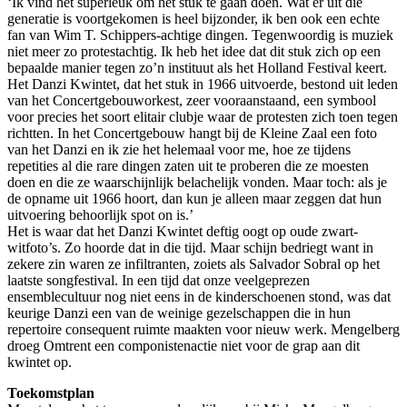
‘Ik vind het superleuk om het stuk te gaan doen. Wat er uit die
generatie is voortgekomen is heel bijzonder, ik ben ook een echte
fan van Wim T. Schippers-achtige dingen. Tegenwoordig is muziek
niet meer zo protestachtig. Ik heb het idee dat dit stuk zich op een
bepaalde manier tegen zo’n instituut als het Holland Festival keert.
Het Danzi Kwintet, dat het stuk in 1966 uitvoerde, bestond uit leden
van het Concertgebouworkest, zeer vooraanstaand, een symbool
voor precies het soort elitair clubje waar de protesten zich toen tegen
richtten. In het Concertgebouw hangt bij de Kleine Zaal een foto
van het Danzi en ik zie het helemaal voor me, hoe ze tijdens
repetities al die rare dingen zaten uit te proberen die ze moesten
doen en die ze waarschijnlijk belachelijk vonden. Maar toch: als je
de opname uit 1966 hoort, dan kun je alleen maar zeggen dat hun
uitvoering behoorlijk spot on is.’
Het is waar dat het Danzi Kwintet deftig oogt op oude zwart-
witfoto’s. Zo hoorde dat in die tijd. Maar schijn bedriegt want in
zekere zin waren ze infiltranten, zoiets als Salvador Sobral op het
laatste songfestival. In een tijd dat onze veelgeprezen
ensemblecultuur nog niet eens in de kinderschoenen stond, was dat
keurige Danzi een van de weinige gezelschappen die in hun
repertoire consequent ruimte maakten voor nieuw werk. Mengelberg
droeg Omtrent een componistenactie niet voor de grap aan dit
kwintet op.
Toekomstplan