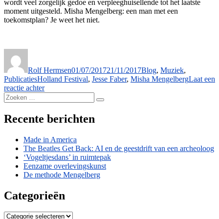
wordt veel zorgelijk gedoe en verpleeghuisellende tot het laatste
moment uitgesteld. Misha Mengelberg: een man met een
toekomstplan? Je weet het niet.
Auteur
Geplaatst
Categorieën
op
Rolf Hermsen
01/07/2017
21/11/2017
Blog
,
Muziek
,
Tags
Publicaties
Holland Festival
,
Jesse Faber
,
Misha Mengelberg
Laat een
op
reactie achter
Zoeken
De
Zoeken
naar:
methode
Mengelberg
Recente berichten
Made in America
The Beatles Get Back: AI en de geestdrift van een archeoloog
‘Vogeltjesdans’ in ruimtepak
Eenzame overlevingskunst
De methode Mengelberg
Categorieën
Categorieën