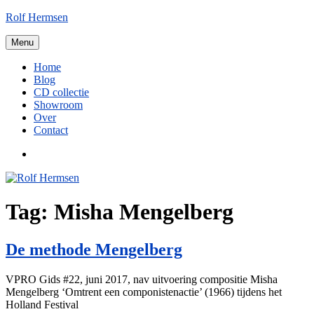
Ga
Rolf Hermsen
naar
de
Menu
inhoud
Home
Blog
CD collectie
Showroom
Over
Contact
LinkedIn
Tag:
Misha Mengelberg
De methode Mengelberg
VPRO Gids #22, juni 2017, nav uitvoering compositie Misha
Mengelberg ‘Omtrent een componistenactie’ (1966) tijdens het
Holland Festival