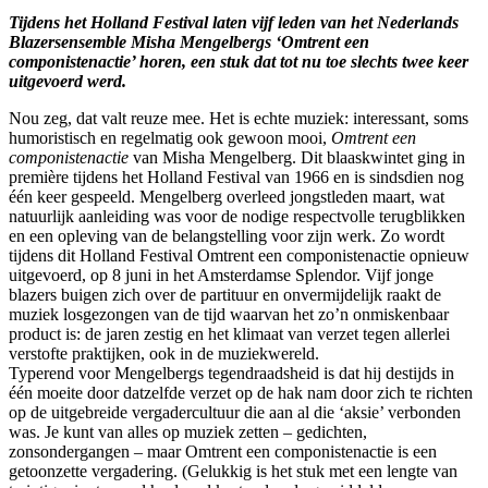
Tijdens het Holland Festival laten vijf leden van het Nederlands
Blazersensemble Misha Mengelbergs ‘Omtrent een
componistenactie’ horen, een stuk dat tot nu toe slechts twee keer
uitgevoerd werd.
Nou zeg, dat valt reuze mee. Het is echte muziek: interessant, soms
humoristisch en regelmatig ook gewoon mooi,
Omtrent een
componistenactie
van Misha Mengelberg. Dit blaaskwintet ging in
première tijdens het Holland Festival van 1966 en is sindsdien nog
één keer gespeeld. Mengelberg overleed jongstleden maart, wat
natuurlijk aanleiding was voor de nodige respectvolle terugblikken
en een opleving van de belangstelling voor zijn werk. Zo wordt
tijdens dit Holland Festival Omtrent een componistenactie opnieuw
uitgevoerd, op 8 juni in het Amsterdamse Splendor. Vijf jonge
blazers buigen zich over de partituur en onvermijdelijk raakt de
muziek losgezongen van de tijd waarvan het zo’n onmiskenbaar
product is: de jaren zestig en het klimaat van verzet tegen allerlei
verstofte praktijken, ook in de muziekwereld.
Typerend voor Mengelbergs tegendraadsheid is dat hij destijds in
één moeite door datzelfde verzet op de hak nam door zich te richten
op de uitgebreide vergadercultuur die aan al die ‘aksie’ verbonden
was. Je kunt van alles op muziek zetten – gedichten,
zonsondergangen – maar Omtrent een componistenactie is een
getoonzette vergadering. (Gelukkig is het stuk met een lengte van