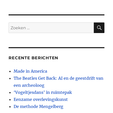
Kunstwe
Mapplet
ZO
Zoeken
naar:
RECENTE BERICHTEN
Made in America
The Beatles Get Back: AI en de geestdrift van
een archeoloog
‘Vogeltjesdans’ in ruimtepak
Eenzame overlevingskunst
De methode Mengelberg