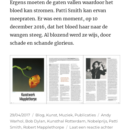
Ergens moeten de gaten vallen waardoor het
bloed kan stromen. Patti Smith kan ervan
meepraten. Er was een moment, op 10
december 2016, dat het bloed haar naar de
wangen steeg. Al blozend werd ze wijs, door
schade en schande glorieus.
Geplaatst
Categorieën
Tags
29/04/2017
Blog
,
Kunst
,
Muziek
,
Publicaties
Andy
op
Warhol
,
Bob Dylan
,
Kunsthal Rotterdam
,
Nobelprijs
,
Patti
op
Smith
,
Robert Mapplethorpe
Laat een reactie achter