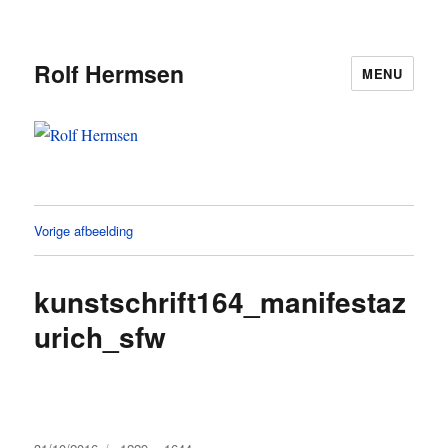
Rolf Hermsen
MENU
Vorige afbeelding
kunstschrift164_manifestaz
urich_sfw
Geplaatst
Volledige