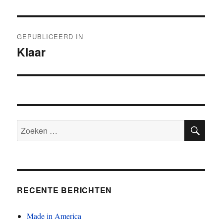
Bericht
GEPUBLICEERD IN
navigatie
Klaar
ZOE
Zoeken
naar:
RECENTE BERICHTEN
Made in America