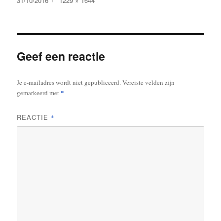
31/10/2016
1229 × 1644
op
grootte
Geef een reactie
Je e-mailadres wordt niet gepubliceerd.
Vereiste velden zijn
gemarkeerd met
*
REACTIE
*