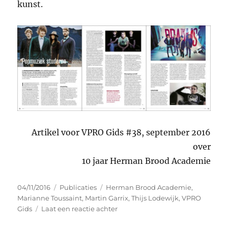
kunst.
Artikel voor VPRO Gids #38, september 2016
over
10 jaar Herman Brood Academie
Geplaatst
Categorieën
Tags
04/11/2016
Publicaties
Herman Brood Academie
,
op
Marianne Toussaint
,
Martin Garrix
,
Thijs Lodewijk
,
VPRO
op
Gids
Laat een reactie achter
Popmuziek