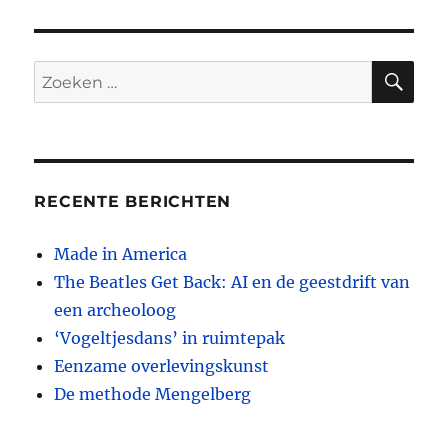
studeren
ZO
Zoeken
naar:
RECENTE BERICHTEN
Made in America
The Beatles Get Back: AI en de geestdrift van
een archeoloog
‘Vogeltjesdans’ in ruimtepak
Eenzame overlevingskunst
De methode Mengelberg