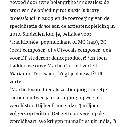
gevoed door twee belangrijke innovaties: de
start van de opleiding tot
music industry
professional
in 2009 en de toevoeging van de
specialisatie
dance
aan de artiestenopleiding in
2010. Sindsdien kun je, behalve voor
‘traditionele’ popmuzikant of MC (rap), BC
(beat composer) of VC (vocals composer) ook
voor DP studeren: danceproducer! ‘En toen
hadden we onze Martin Garrix,’ vertelt
Marianne Toussaint, ‘Zegt je dat wat?’ Uh…
vertel.
‘Martin kwam hier als zestienjarig jongetje
binnen en twee jaar later ging hij weg als
wereldster. Hij heeft meer dan 3 miljoen
volgers op twitter. Dat zette ons wel op de
wereldkaart. We krijgen nu mailtjes uit India,
“I