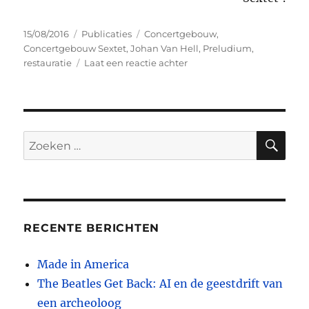
Geplaatst
Categorieën
Tags
15/08/2016
Publicaties
Concertgebouw
,
op
Concertgebouw Sextet
,
Johan Van Hell
,
Preludium
,
op
restauratie
Laat een reactie achter
Klapperend
sextet
ZO
Zoeken
naar:
RECENTE BERICHTEN
Made in America
The Beatles Get Back: AI en de geestdrift van
een archeoloog