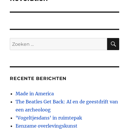
ZO
Zoeken
naar:
RECENTE BERICHTEN
Made in America
The Beatles Get Back: AI en de geestdrift van
een archeoloog
‘Vogeltjesdans’ in ruimtepak
Eenzame overlevingskunst